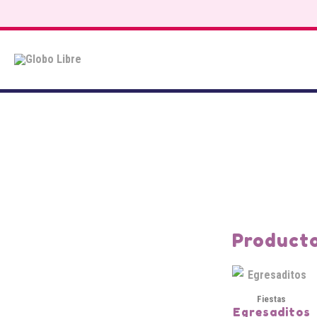
Saltar
al
contenido
Producto
Fiestas
Egresaditos