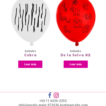
Animales
Animales
Cebra
De la Selva #2
Leer más
Leer más
+54 11 6434-2253
info@purple-mole-972636.hostingersite.com