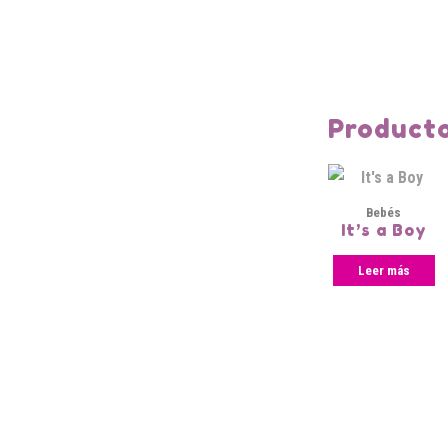
Producto
Bebés
It’s a Boy
Leer más