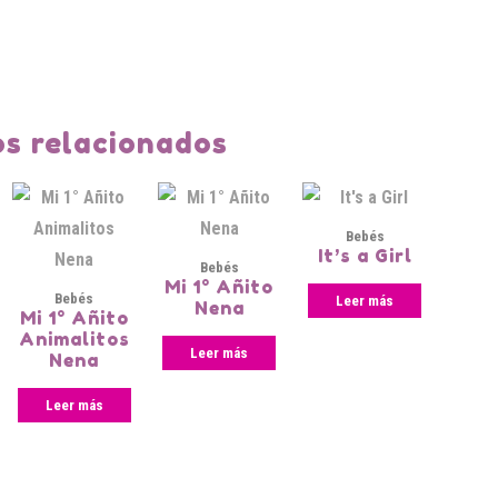
s relacionados
Bebés
It’s a Girl
Bebés
Mi 1° Añito
Bebés
Leer más
Nena
Mi 1° Añito
Animalitos
Leer más
Nena
Leer más