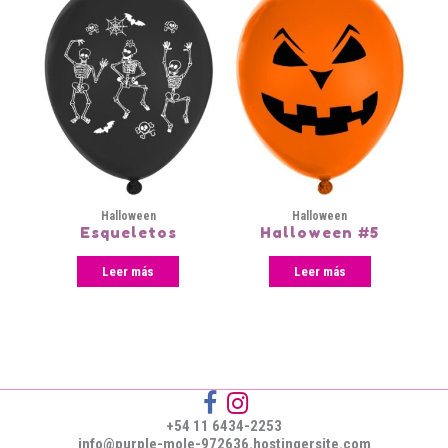
Halloween
Halloween
Esqueletos
Halloween #5
Leer más
Leer más
+54 11 6434-2253
info@purple-mole-972636.hostingersite.com