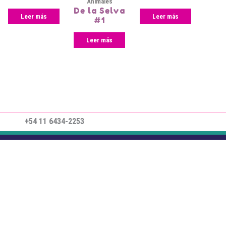
Animales
De la Selva
Leer más
Leer más
#1
Leer más
+54 11 6434-2253