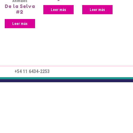
Animales
De la Selva
Leer más
Leer más
#2
Leer más
+54 11 6434-2253