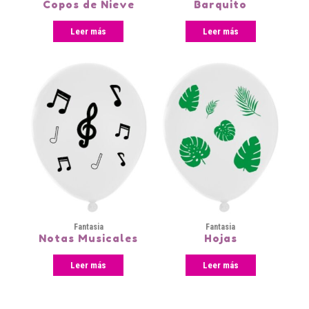
Copos de Nieve
Barquito
Leer más
Leer más
Fantasia
Fantasia
Notas Musicales
Hojas
Leer más
Leer más